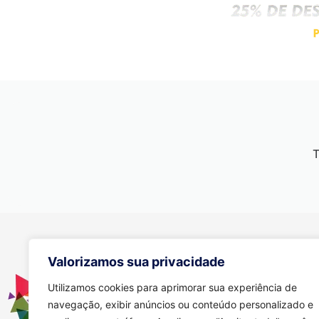
T
Contato
Valorizamos sua privacidade
Se você tiver alguma dúvida, e
através dos meios abaixo:
Utilizamos cookies para aprimorar sua experiência de
navegação, exibir anúncios ou conteúdo personalizado e
(11) 94149-6586