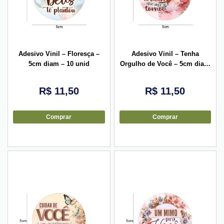
Adesivo Vinil – Floresça –
Adesivo Vinil – Tenha
5cm diam – 10 unid
Orgulho de Você – 5cm diam
– 10 unid
R$
11,50
R$
11,50
Comprar
Comprar