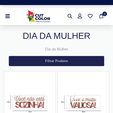
Ir
para
0
o
conteúdo
DIA DA MULHER
Dia da Mulher
Filtrar Produtos