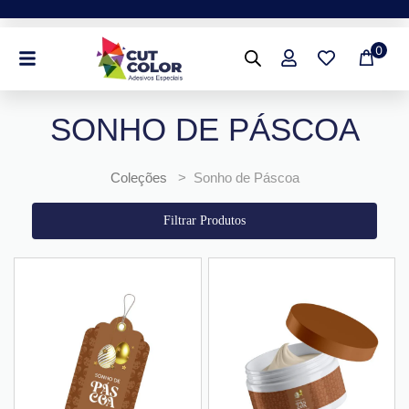
Ir
para
0
o
conteúdo
SONHO DE PÁSCOA
Coleções
> Sonho de Páscoa
Filtrar Produtos