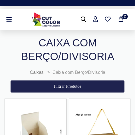
Ir
para
0
o
conteúdo
CAIXA COM
BERÇO/DIVISORIA
Caixas
> Caixa com Berço/Divisoria
Filtrar Produtos