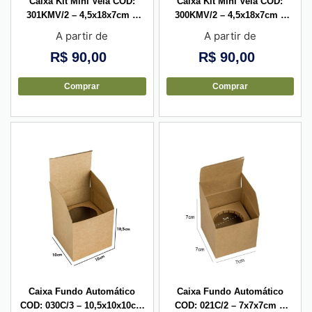
Caixa Kit Mini Vela COD:
Caixa Kit Mini Vela COD:
301KMV/2 – 4,5x18x7cm –
300KMV/2 – 4,5x18x7cm –
Divisória para vela com rolha
Divisória para vela com rolha
A partir de
A partir de
– 10 unid
– 10 unid
R$
90,00
R$
90,00
Comprar
Comprar
Caixa Fundo Automático
Caixa Fundo Automático
COD: 030C/3 – 10,5x10x10cm
COD: 021C/2 – 7x7x7cm +