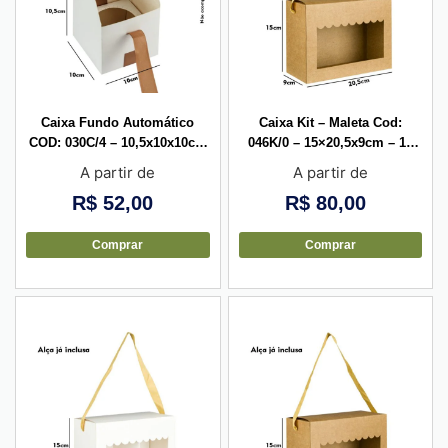
Caixa Fundo Automático
Caixa Kit – Maleta Cod:
COD: 030C/4 – 10,5x10x10cm
046K/0 – 15×20,5x9cm – 10
com Passa Fita + Berço – 10
unid
A partir de
A partir de
unid
R$
52,00
R$
80,00
Comprar
Comprar