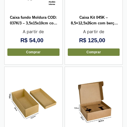
Caixa fundo Moldura COD:
Caixa Kit 045K –
037K/3 – 3,5x15x10cm com
8,5×12,5x26cm com berço
divisória para 6 frasquinhos
exclusivo – 10 unid
A partir de
A partir de
– 10 unid
R$
54,00
R$
125,00
Comprar
Comprar