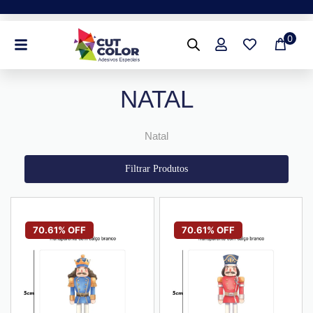
Ir
para
0
o
conteúdo
NATAL
Natal
Filtrar Produtos
70.61% OFF
70.61% OFF