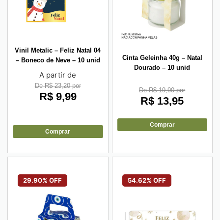
Vinil Metalic – Feliz Natal 04
Cinta Geleinha 40g – Natal
– Boneco de Neve – 10 unid
Dourado – 10 unid
A partir de
De R$ 23,20 por
De R$ 19,90 por
R$
9,99
R$
13,95
Comprar
Comprar
29.90% OFF
54.62% OFF