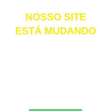
NOSSO SITE
ESTÁ MUDANDO
E para que isso aconteça da melhor forma,
precisamos ficar fora do ar.
Pedimos desculpas pelo transtorno e
garantimos que em breve estaremos de
volta com muitas novidades e um site mais
intuitivo.
Para pedido, dúvidas e orçamentos, utilize
nosso atendimento no whatsapp.