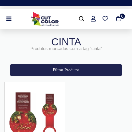
Ir
para
0
o
conteúdo
CINTA
Produtos marcados com a tag “cinta”
Filtrar Produtos