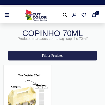
Ir
para
0
o
conteúdo
COPINHO 70ML
Produtos marcados com a tag “copinho 70ml”
Filtrar Produtos