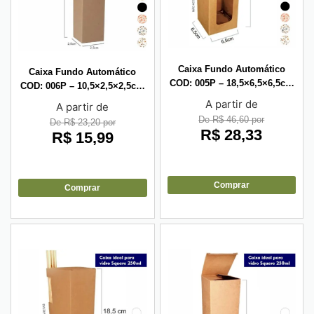
Caixa Fundo Automático
Caixa Fundo Automático
COD: 005P – 18,5×6,5×6,5cm
COD: 006P – 10,5×2,5×2,5cm
– com visor vazado – 10 unid
– 10 unid
A partir de
A partir de
De R$ 46,60 por
De R$ 23,20 por
R$
28,33
R$
15,99
Comprar
Comprar