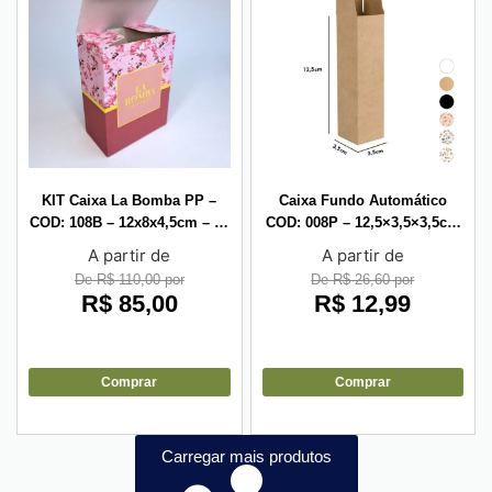
KIT Caixa La Bomba PP –
Caixa Fundo Automático
COD: 108B – 12x8x4,5cm – 10
COD: 008P – 12,5×3,5×3,5cm
unid
– 10 unid
A partir de
A partir de
De R$ 110,00 por
De R$ 26,60 por
R$
85,00
R$
12,99
Comprar
Comprar
Carregar mais produtos