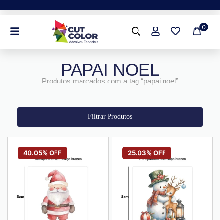
Ir
para
0
o
conteúdo
PAPAI NOEL
Produtos marcados com a tag “papai noel”
Filtrar Produtos
40.05% OFF
25.03% OFF