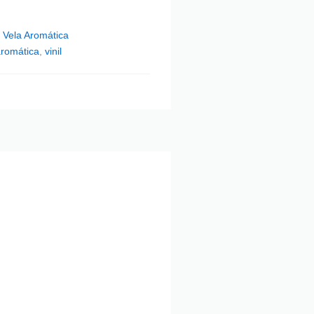
,
Vela Aromática
aromática
,
vinil