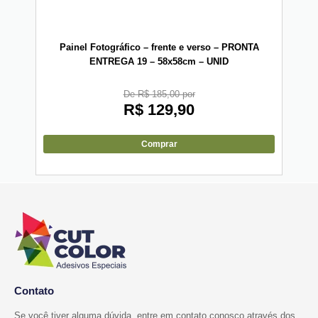
Painel Fotográfico – frente e verso – PRONTA
Pa
ENTREGA 19 – 58x58cm – UNID
De R$ 185,00 por
R$
129,90
Comprar
Contato
Se você tiver alguma dúvida, entre em contato conosco através dos