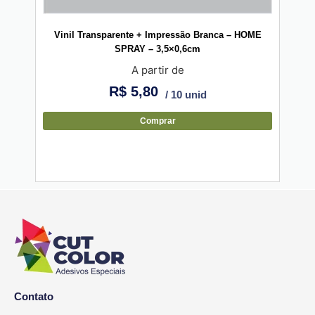
Vinil Transparente + Impressão Branca – HOME
Vin
SPRAY – 3,5×0,6cm
A partir de
R$
5,80
/ 10 unid
Comprar
Contato