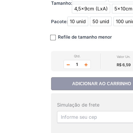
3x4cm (LxA)
3x6
Tamanho:
4,5x9cm (LxA)
5x10cm 
4,5x9cm (LxA)
5
10 unid
50 unid
100 uni
Pacote:
10 unid
50 unid
100
Refile de tamanho menor
Qtd.
Valor Un.
−
+
R$ 6,59
ADICIONAR AO CARRINHO
Simulação de frete