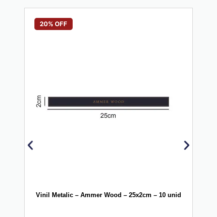
20% OFF
20
Vinil Metalic – Ammer Wood – 25x2cm – 10 unid
Vi