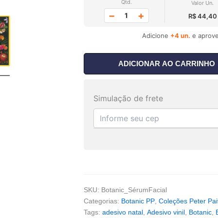
Qtd.
Valor Un.
−
+
R$ 44,40
Adicione
+4 un.
e aprove
ADICIONAR AO CARRINHO
Simulação de frete
SKU:
Botanic_SérumFacial
Categorias:
Botanic PP
,
Coleções Peter Pa
Tags:
adesivo natal
,
Adesivo vinil
,
Botanic
,