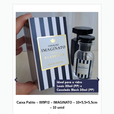
20
Caixa Palito – 009P/2 – IMAGINATO – 10×5,5×5,5cm
Ta
– 10 unid