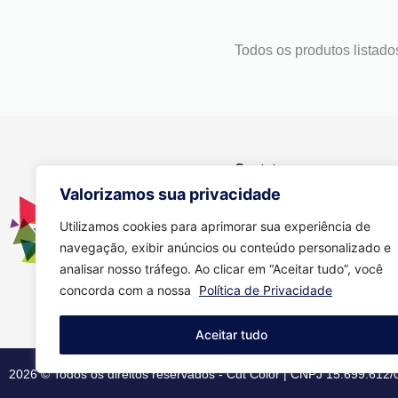
Todos os produtos listado
Contato
Valorizamos sua privacidade
Se você tiver alguma dúvida, e
através dos meios abaixo:
Utilizamos cookies para aprimorar sua experiência de
navegação, exibir anúncios ou conteúdo personalizado e
(11) 94149-6586
analisar nosso tráfego. Ao clicar em “Aceitar tudo”, você
comercial01.amanda@gmai
concorda com a nossa
Política de Privacidade
Aceitar tudo
2026 © Todos os direitos reservados - Cut Color | CNPJ 15.699.612