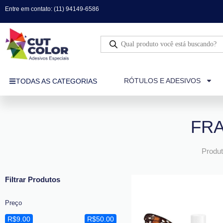
Ir
Entre em contato: (11) 94149-6586
para
o
Pesquisar
conteúdo
produtos
RÓTULOS E ADESIVOS
TODAS AS CATEGORIAS
FR
Produt
Filtrar Produtos
Preço
R$9.00
R$50.00