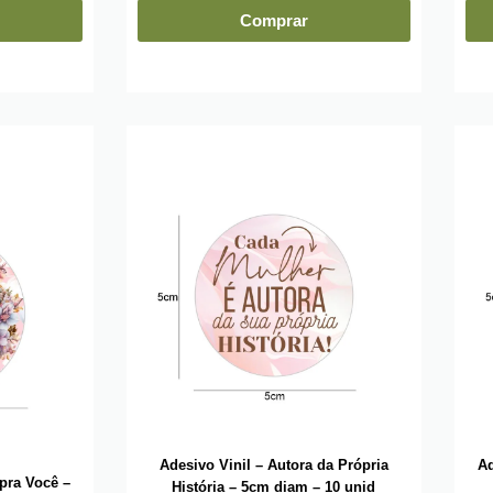
Comprar
Adesivo Vinil – Autora da Própria
Ad
pra Você –
História – 5cm diam – 10 unid