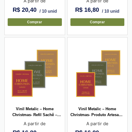
A partir de
A partir de
R$
20,40
R$
16,80
/ 10 unid
/ 10 unid
Comprar
Comprar
Vinil Metalic – Home
Vinil Metalic – Home
Christmas- Refil Sachê –
Christmas- Produto Artesanal
2,7×3,5cm
– 3x4cm
A partir de
A partir de