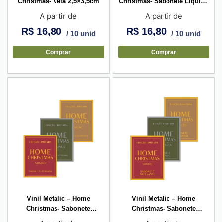
Christmas- Vela 2,5×3,5cm
Christmas- Sabonete Líquido
3x4cm
A partir de
A partir de
R$
16,80
R$
16,80
/ 10 unid
/ 10 unid
Comprar
Comprar
Vinil Metalic – Home
Vinil Metalic – Home
Christmas- Sabonete
Christmas- Sabonete
Glicerinado 3,5×4,5cm
Artesanal 3x4cm