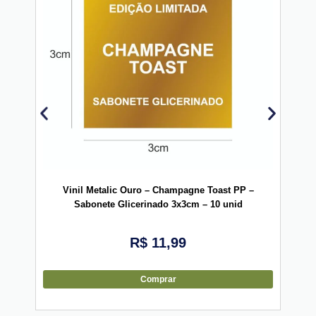
Vin
Vinil Metalic Ouro – Champagne Toast PP –
Sabonete Glicerinado 3x3cm – 10 unid
R$
11,99
Comprar