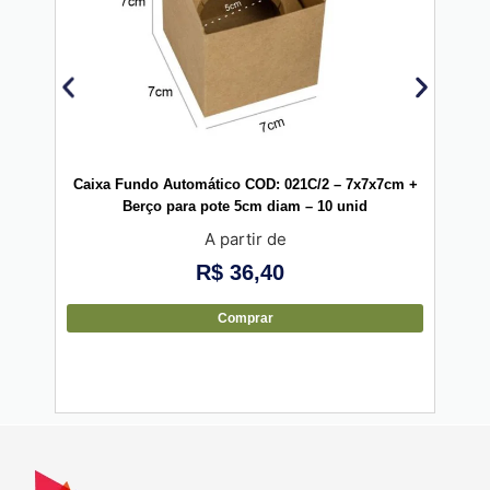
Caixa Fundo Automático COD: 021C/2 – 7x7x7cm +
Caixa
Berço para pote 5cm diam – 10 unid
A partir de
R$
36,40
Comprar