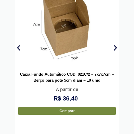
Caixa Fundo Automático COD: 021C/2 – 7x7x7cm +
Caix
Berço para pote 5cm diam – 10 unid
A partir de
R$
36,40
Comprar