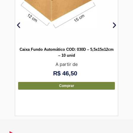
Caixa Fundo Automático COD: 030D – 5,5x15x12cm
Caixa
– 10 unid
A partir de
R$
46,50
Comprar