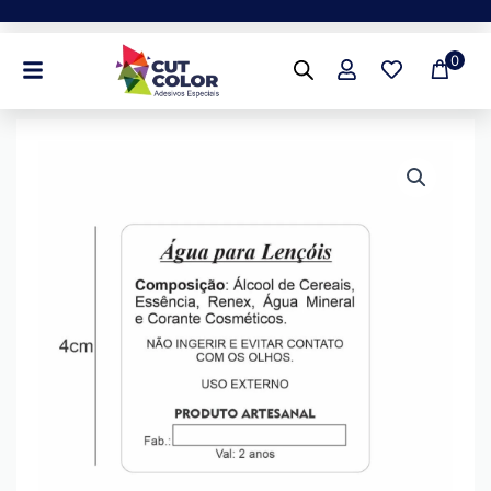
Ir
para
0
o
conteúdo