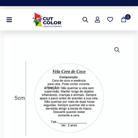
Ir
para
0
o
conteúdo