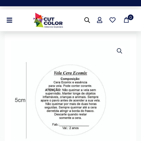
Ir
para
0
o
conteúdo