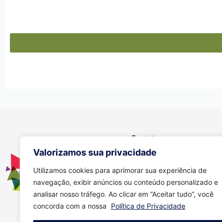
Contato
Valorizamos sua privacidade
Se você tiver alguma dúvida, e
através dos meios abaixo:
Utilizamos cookies para aprimorar sua experiência de
navegação, exibir anúncios ou conteúdo personalizado e
(11) 94149-6586
analisar nosso tráfego. Ao clicar em “Aceitar tudo”, você
concorda com a nossa
Política de Privacidade
comercial01.amanda@gmai