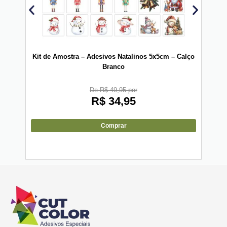
Kit de Amostra – Adesivos Natalinos 5x5cm – Calço
Kit
Branco
De R$ 49,95 por
R$
34,95
Comprar