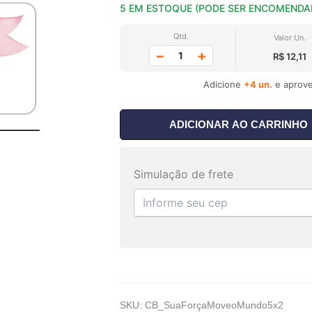
5 EM ESTOQUE (PODE SER ENCOMENDA
Qtd.
Valor Un.
−
+
R$ 12,11
Adicione
+4 un.
e aprove
ADICIONAR AO CARRINHO
Simulação de frete
SKU:
CB_SuaForçaMoveoMundo5x2