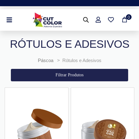
Ir
para
0
o
conteúdo
RÓTULOS E ADESIVOS
Páscoa
> Rótulos e Adesivos
Filtrar Produtos