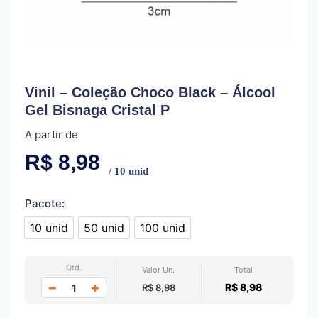
Vinil – Coleção Choco Black – Álcool
Gel Bisnaga Cristal P
A partir de
R$
8,98
/ 10 unid
Pacote:
10 unid
50 unid
100 unid
10 unid
50 unid
100 unid
Qtd.
Valor Un.
Total
−
+
R$ 8,98
R$ 8,98