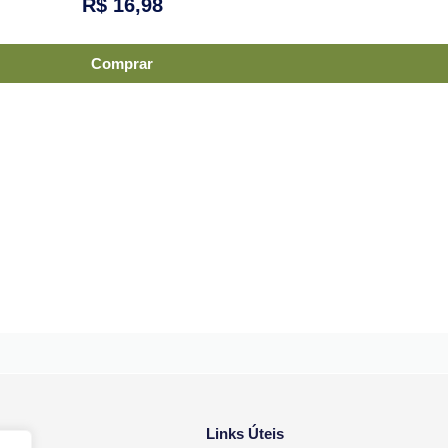
R$
16,98
Comprar
Links Úteis