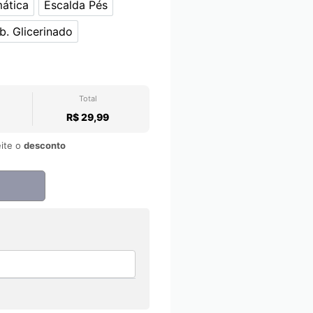
ática
Escalda Pés
os Vela Aromática
Escalda Pés
b. Glicerinado
to
Sab. Glicerinado
ho
Total
R$ 29,99
ite o
desconto