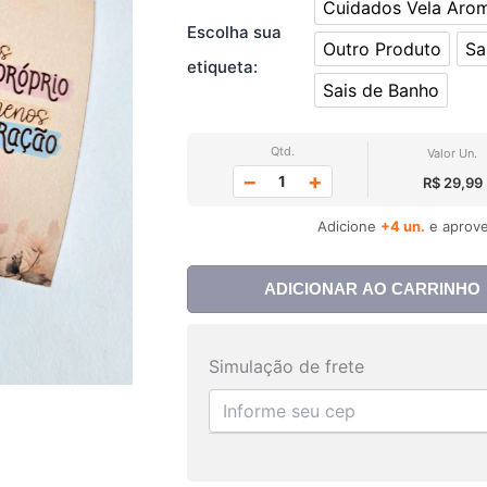
Cuidados Vela Arom
Cuidad
Escolha sua
Outro Produto
Sa
Outro Produ
etiqueta:
Sais de Banho
Sais de Ban
Qtd.
Valor Un.
−
+
R$ 29,99
Adicione
+4 un.
e aprove
ADICIONAR AO CARRINHO
Simulação de frete