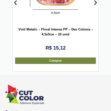
Vinil Metalic – Floral Intense PP – Deo Colonia –
Vini
4,5x5cm – 10 unid
R$
15,12
Comprar