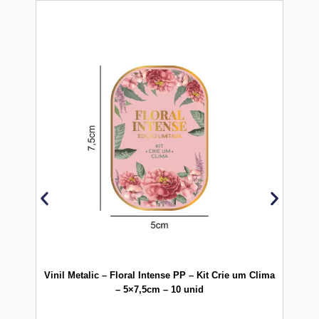
Vinil Metalic – Floral Intense PP – Kit Crie um Clima
Vini
– 5×7,5cm – 10 unid