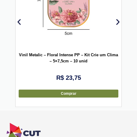
Vinil Metalic – Floral Intense PP – Kit Crie um Clima
Vini
– 5×7,5cm – 10 unid
R$
23,75
Comprar