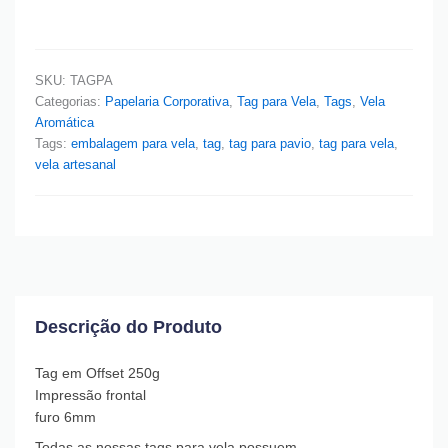
SKU:
TAGPA
Categorias:
Papelaria Corporativa
,
Tag para Vela
,
Tags
,
Vela
Aromática
Tags:
embalagem para vela
,
tag
,
tag para pavio
,
tag para vela
,
vela artesanal
Descrição do Produto
Tag em Offset 250g
Impressão frontal
furo 6mm
Todas as nossas tags para vela possuem