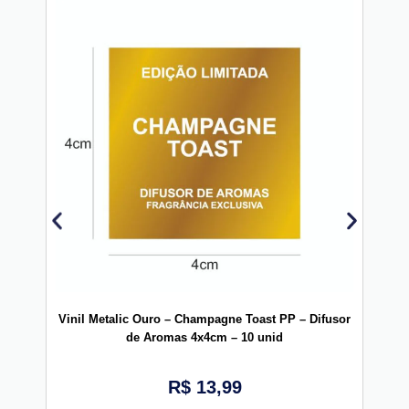
Vinil Metalic Ouro – Champagne Toast PP – Difusor
V
de Aromas 4x4cm – 10 unid
R$
13,99