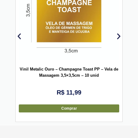
Vinil Metalic Ouro – Champagne Toast PP – Vela de
Vini
Massagem 3,5×3,5cm – 10 unid
R$
11,99
Comprar