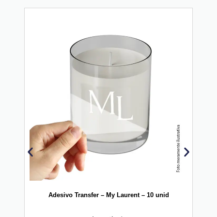
20
Adesivo Transfer – My Laurent – 10 unid
Vinil