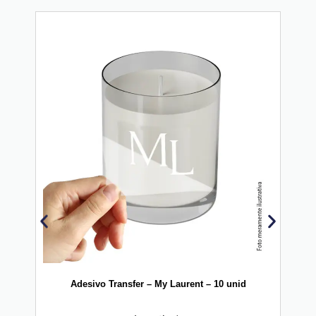
20
Adesivo Transfer – My Laurent – 10 unid
Vinil