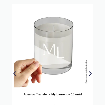
20
Adesivo Transfer – My Laurent – 10 unid
Vinil