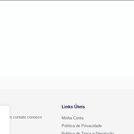
Links Úteis
ntre em contato conosco
Minha Conta
Política de Privacidade
Política de Troca e Devolução