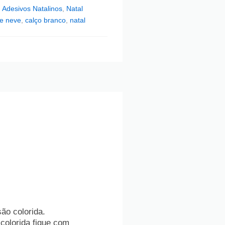
,
Adesivos Natalinos
,
Natal
e neve
,
calço branco
,
natal
ão colorida.
 colorida fique com