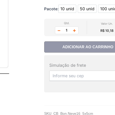
10 unid
50 unid
100 uni
Pacote:
10 unid
50 unid
100
Qtd.
Valor Un.
−
+
R$ 10,18
ADICIONAR AO CARRINHO
Simulação de frete
SKU:
CB_Bon.Neve16_5x5cm