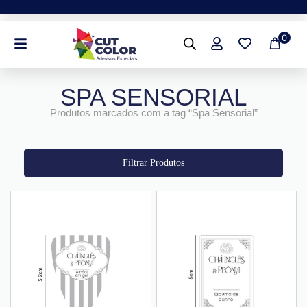
Ir
para
0
o
conteúdo
SPA SENSORIAL
Produtos marcados com a tag “Spa Sensorial”
Filtrar Produtos