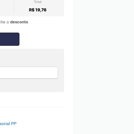
Total
R$ 19,76
ite o
desconto
orial PP