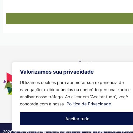
Contato
Valorizamos sua privacidade
Se você tiver alguma dúvida, e
através dos meios abaixo:
Utilizamos cookies para aprimorar sua experiência de
navegação, exibir anúncios ou conteúdo personalizado e
(11) 94149-6586
analisar nosso tráfego. Ao clicar em “Aceitar tudo”, você
comercial01.amanda@gmai
concorda com a nossa
Política de Privacidade
Aceitar tudo
2026 © Todos os direitos reservados - Cut Color | CNPJ 15.699.612