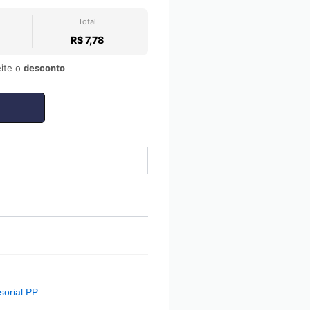
Total
R$ 7,78
ite o
desconto
orial PP