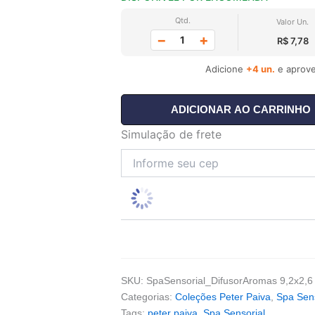
Qtd.
Valor Un.
−
+
R$ 7,78
Adicione
+4 un.
e aprove
ADICIONAR AO CARRINHO
Simulação de frete
SKU:
SpaSensorial_DifusorAromas 9,2x2,6
Categorias:
Coleções Peter Paiva
,
Spa Sens
Tags:
peter paiva
,
Spa Sensorial