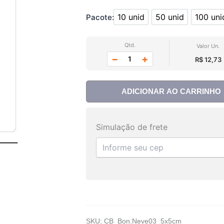
10 unid
50 unid
100 uni
Pacote:
10 unid
50 unid
100
Qtd.
Valor Un.
−
+
R$ 12,73
ADICIONAR AO CARRINHO
Simulação de frete
SKU:
CB_Bon.Neve03_5x5cm