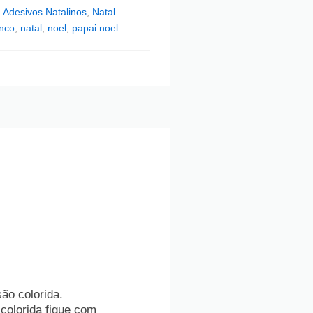
,
Adesivos Natalinos
,
Natal
anco
,
natal
,
noel
,
papai noel
ão colorida.
 colorida fique com