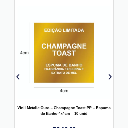
Vinil Metalic Ouro – Champagne Toast PP – Espuma
V
de Banho 4x4cm – 10 unid